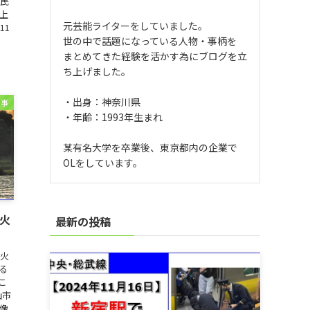
宅民
上
元芸能ライターをしていました。
11
世の中で話題になっている人物・事柄を
まとめてきた経験を活かす為にブログを立
ち上げました。
・出身：神奈川県
火事
・年齢：1993年生まれ
某有名大学を卒業後、東京都内の企業で
OLをしています。
出火
最新の投稿
で火
る
こ
山市
像