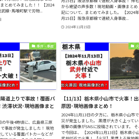
月15日】阪急京都線で連続人身事故！ 帰
まとめてみました！！ 【2024
から絶望の声多数！現地動画・画像まとめ 
総武線･馬喰町駅で刃物...
記について、まとめてみました。 【2024年
月15日】阪急京都線で連続人身事故...
日
2024年11月15日
事件・事故
】山陽道上りで事故！覆面パ
【11/13】栃木県小山市で火事！
！渋滞状況･現地画像まと
原因･現地画像まとめ！
2024年11月13日の夕方に、栃木県小山市
災が発生しました。 黒煙が大きく上ってい
13日の午後4時頃に、広島県三原
衝撃の画像がSNSに投稿されています。 そ
で事故が発生しました！ 現地
で今回は、 【2024年11月13日】栃木県小
破している覆面パトカーなどが
武井付近で火事！ 【火災】黒煙上る現地画