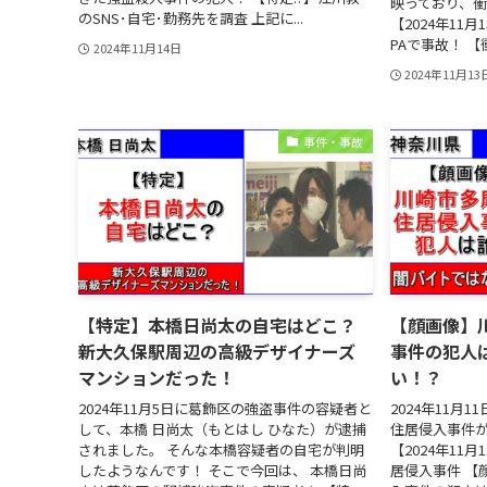
映っており、衝
のSNS･自宅･勤務先を調査 上記に...
【2024年11
PAで事故！ 【
2024年11月14日
2024年11月13
事件・事故
【特定】本橋日尚太の自宅はどこ？
【顔画像】
新大久保駅周辺の高級デザイナーズ
事件の犯人
マンションだった！
い！？
2024年11月5日に葛飾区の強盗事件の容疑者と
2024年11月
して、本橋 日尚太（もとはし ひなた）が逮捕
住居侵入事件が
されました。 そんな本橋容疑者の自宅が判明
【2024年11
したようなんです！ そこで今回は、 本橋日尚
居侵入事件 【