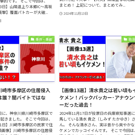
撃的です。 そこで今回は、
まとめ！ 上記について、まとめてみ...
月13日】山陽道上り本郷IC～高坂
衝撃】覆面パトカーが大破...
2024年11月13日
日
事件・事故
政
川崎市多摩区の住居侵入
【画像13選】清水貴之は若い頃も
は誰？闇バイトではな
ケメン！バックパッカー･アナウン
ーだった過去！
11日に、神奈川県川崎市多摩区で
2024年11月17日が投票日の兵庫県知事選
起きました。 そこで今回は、
馬している清水 貴之（しみず たかゆき）
月11日】川崎市多摩区の民家で住
ん。 そんな清水さん、実は昔から爽やかな
顔画像】川崎市多摩区の住居侵
ケメンでカッコイイんです。 そこで今回は