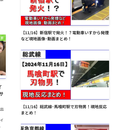
【11/16】新宿駅で発火！？電動車いすから発煙
治家
など現地画像･動画まとめ！
イ
サ
【11/16】総武線･馬喰町駅で刃物男！現地反応
に出
まとめ！
さ
イ
、