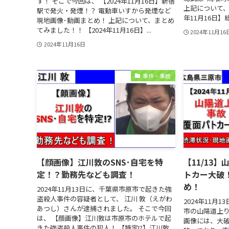
す！ そこで今回は、 【2024年11月16日】新宿
上記について、
駅で発火・発煙！？ 電動車いすから発煙など
年11月16日】
現地画像･動画まとめ！ 上記について、まとめ
てみました！！ 【2024年11月16日】...
2024年11月16
2024年11月16日
事件・事故
【顔画像】江川敦のSNS･自宅を特
【11/13
定！？勤務先なども調査！
トカー大破
め！
2024年11月13日に、千葉県市原市で起きた強
盗殺人事件の容疑者として、 江川 敦（えがわ
2024年11月
あつし）さんが逮捕されました。 そこで今回
市の山陽道上り
は、 【顔画像】江川敦は市原市のホテルで起
画像には、大
きた強盗殺人事件の犯人！ 【特定!?】江川敦