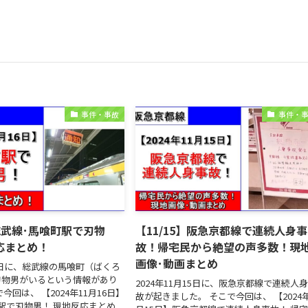
事件・事故
事件・
】総武線･馬喰町駅で刃物
【11/15】阪急京都線で連続人身事
応まとめ！
故！帰宅民から絶望の声多数！現
画像･動画まとめ
16日に、総武線の馬喰町（ばくろ
刃物男がいるという情報があり
2024年11月15日に、阪急京都線で連続人
今回は、 【2024年11月16日】
故が起きました。 そこで今回は、 【2024年
駅で刃物男！ 現地反応まとめ