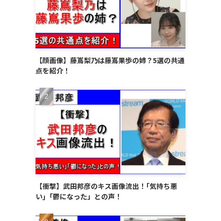
【顔画像】藤嶌梨乃は藤嶌果歩の姉？5選の共通
点を紹介！
【衝撃】武田邦彦のキス画像流出！｢気持ち悪
い｣「鬱になった」との声！