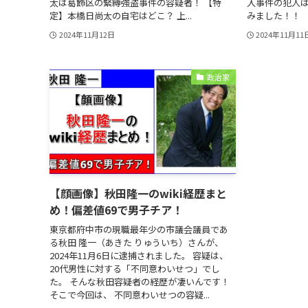
太は葛飾区の緊縛強盗事件の容疑者！ 【特
入事件の犯人は
定】本橋日尚太の自宅はどこ？ 上...
みました！！ 【2
2024年11月12日
2024年11月11
政治家
【顔画像】秋田隆一のwiki経歴まと
め！偏差値69で男子チア！
東京都府中市の現職最年少の市議会議員であ
る秋田 隆一（あきた りゅういち）さんが、
2024年11月6日に逮捕されました。 容疑は、
20代男性に対する「不同意わいせつ」でし
た。 そんな秋田容疑者の経歴が凄いんです！
そこで今回は、 不同意わいせつの容疑...