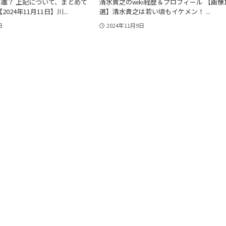
誰？ 上記について、まとめて
清水貴之のwiki経歴＆プロフィール 【画像1
024年11月11日】川...
選】清水貴之は若い頃もイケメン！ ...
日
2024年11月9日