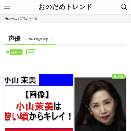
おのだめトレンド
ホーム
芸能人
声優
声優
– category –
芸能人
声優
声優