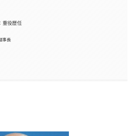
：重役歴任
理事長