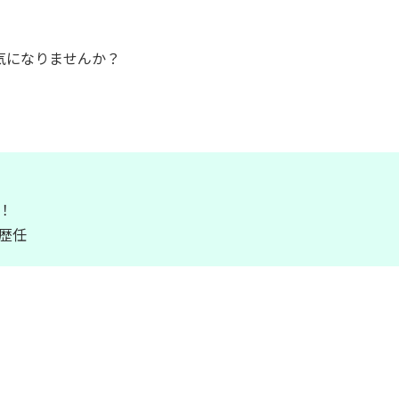
気になりませんか？
！
役歴任